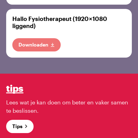
Hallo Fysiotherapeut (1920 × 1080
liggend)
Downloaden
tips
Lees wat je kan doen om beter en vaker samen
te beslissen.
Tips