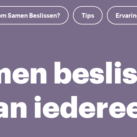
m Samen Beslissen?
Tips
Ervari
en besli
an iedere