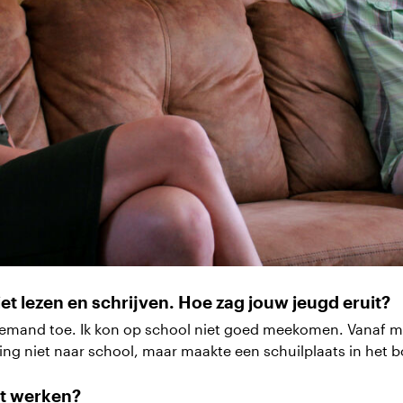
niet lezen en schrijven. Hoe zag jouw jeugd eruit?
iemand toe. Ik kon op school niet goed meekomen. Vanaf mij
 ging niet naar school, maar maakte een schuilplaats in het b
et werken?