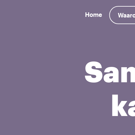
Home
Waaro
Sam
k