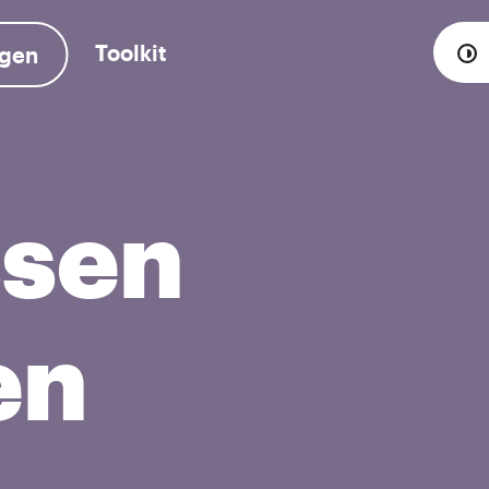
Toolkit
ngen
ssen
en