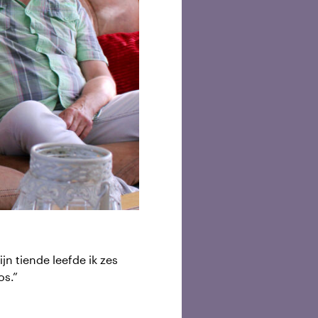
n tiende leefde ik zes
os.”